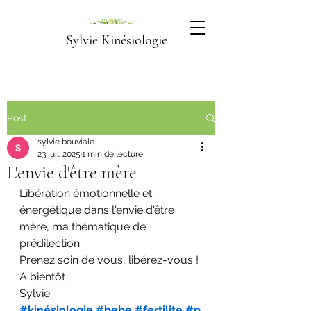
Sylvie Kinésiologie
Post
sylvie bouviale
23 juil. 2025
1 min de lecture
L'envie d'être mère
Libération émotionnelle et 
énergétique dans l'envie d'être 
mère, ma thématique de 
prédilection...
Prenez soin de vous, libérez-vous !
A bientôt
Sylvie
#kinésiologie
#bebe
#fertilite
#p