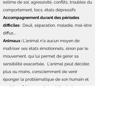
estime de soi, agressivité, conflits, troubles du
comportement, tocs, états dépressifs
Accompagnement durant des périodes
difficiles
: Deuil, séparation, maladie, mal-être
diffus...
Animaux :
L'animal n'a aucun moyen de
maîtriser ses états émotionnels, sinon par le
mouvement, qui lui permet de gérer sa
sensibilité exacerbée. L'animal peut décider,
plus ou moins, consciemment de venir
éponger la problématique de son humain et
venir la refléter au point qu'elle devienne
sienne. Gainsbourg disait de son chien " C'est
moi qui bois, c'est lui qui est mort d'une
cirrhose, peut être était-ce par osmose".
Attention, cependant, la kinésiologie ne pose